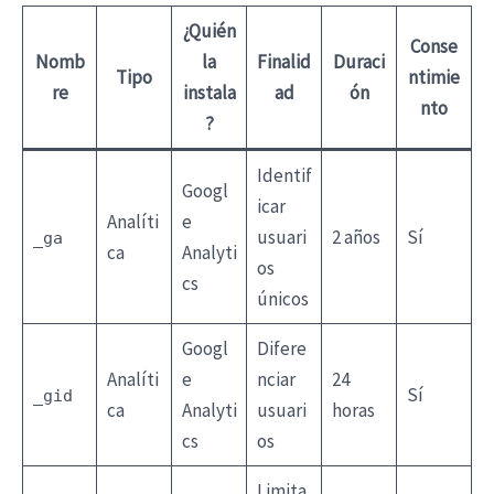
¿Quién
Conse
Nomb
la
Finalid
Duraci
Tipo
ntimie
re
instala
ad
ón
nto
?
Identif
Googl
icar
Analíti
e
usuari
2 años
Sí
_ga
ca
Analyti
os
cs
únicos
Googl
Difere
Analíti
e
nciar
24
Sí
_gid
ca
Analyti
usuari
horas
cs
os
Limita