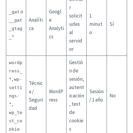
r
o
Googl
_gat
solicit
1
Analíti
e
__gat
udes
minut
Sí
ca
Analyti
_gtag
al
o
cs
_*
servid
or
Gestió
wordp
n de
ress_
,
sesión,
*
wp-
Técnic
autent
setti
a /
WordP
Sesión
icación
No
ngs-
Seguri
ress
/ 1 año
,
, test
*
dad
de
wp_te
cookie
st_co
s
okie